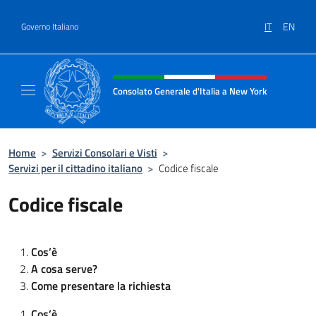
Salta al contenuto
IT
EN
Governo Italiano
Intestazione sito, social e menù
Consolato Generale d'Italia a New York
Il sito ufficiale del Consolato Generale d'It
Home
>
Servizi Consolari e Visti
>
Servizi per il cittadino italiano
>
Codice fiscale
Codice fiscale
Cos’è
A cosa serve?
Come presentare la richiesta
Cos’è