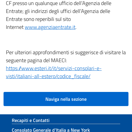
CF presso un qualunque ufficio dell’Agenzia delle
Entrate; gli indirizzi degli uffici dell’Agenzia delle
Entrate sono reperibili sul sito
Internet
www.agenziaentrate.it
.
Per ulteriori approfondimenti si suggerisce di visitare la
seguente pagina del MAECI:
https://www.esteri.it/it/servizi-consolari-e-
visti/italiani-all-estero/codice_fiscale/
Naviga nella sezione
Sezione footer
Recapiti e Contatti
Consolato Generale d’Italia a New York