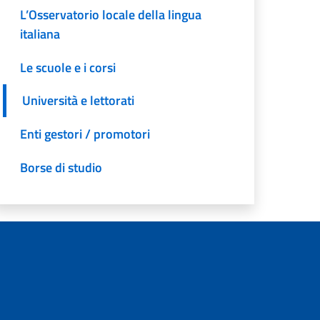
L’Osservatorio locale della lingua
italiana
Le scuole e i corsi
Università e lettorati
Enti gestori / promotori
Borse di studio