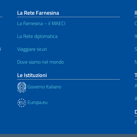
La Rete Farnesina
I
La Farnesina – il MAECI
C
La Rete diplomatica
I
i
Viaggiare sicuri
S
Dove siamo nel mondo
N
Le Istituzioni
A
Governo Italiano
A
Europa.eu
F