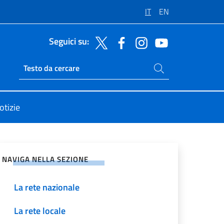
IT
EN
Seguici su:
Cerca nel sito
Ricerca sito live
otizie
vidi sui Social Network
NAVIGA NELLA SEZIONE
La rete nazionale
La rete locale