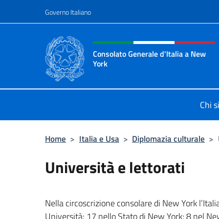
Salta al contenuto
Governo Italiano
Intestazione sito, social 
Consolato Generale d'Italia a New
York
Il sito ufficiale del Consolato Gener
Chi 
Home
>
Italia e Usa
>
Diplomazia culturale
>
Università e lettorati
Nella circoscrizione consolare di New York l’It
Università: 17 nello Stato di New York; 8 nel Ne