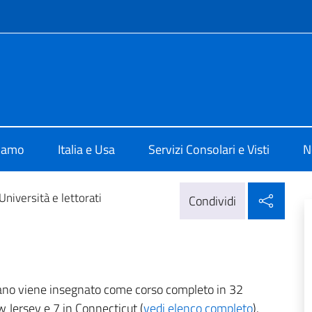
e menù
ale d'Italia a New York
siamo
Italia e Usa
Servizi Consolari e Visti
N
Condi
Università e lettorati
Condividi
aliano viene insegnato come corso completo in 32
w Jersey e 7 in Connecticut (
vedi elenco completo
).