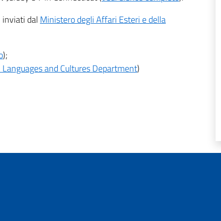
 inviati dal
Ministero degli Affari Esteri e della
o
);
 Languages and Cultures Department
)