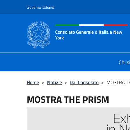
Salta al contenuto
Governo Italiano
Intestazione sito, social 
Consolato Generale d'Italia a New
York
Il sito ufficiale del Consolato Gener
Chi 
Home
>
Notizie
>
Dal Consolato
>
MOSTRA T
MOSTRA THE PRISM