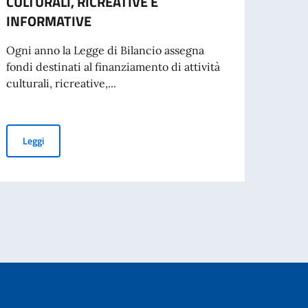
CULTURALI, RICREATIVE E
nel M
INFORMATIVE
Trist
Ogni anno la Legge di Bilancio assegna
Nell'
fondi destinati al finanziamento di attività
lingua
culturali, ricreative,...
ottobr
FINANZIAMENTO DI ATTIVITA CULTURALI, RICREATIVE E INFOR
Leggi
Leg