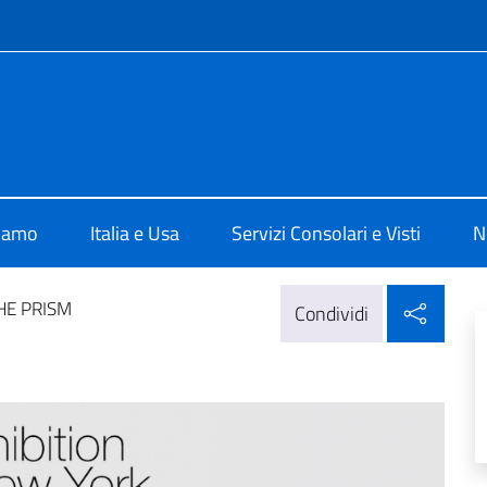
e menù
ale d'Italia a New York
siamo
Italia e Usa
Servizi Consolari e Visti
N
Condi
HE PRISM
Condividi