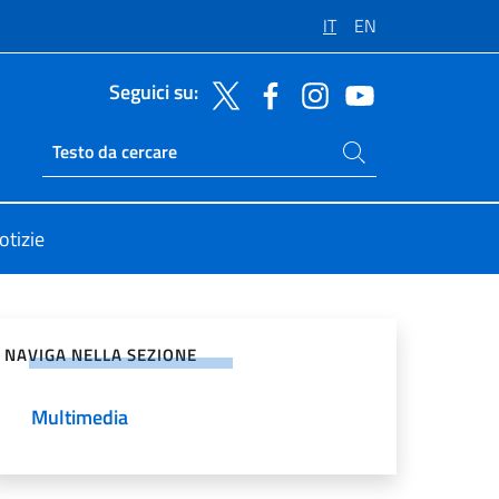
IT
EN
Seguici su:
Cerca nel sito
Ricerca sito live
otizie
vidi sui Social Network
NAVIGA NELLA SEZIONE
Multimedia