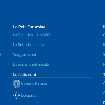
La Rete Farnesina
I
La Farnesina – il MAECI
C
La Rete diplomatica
I
i
Viaggiare sicuri
S
Dove siamo nel mondo
N
Le Istituzioni
A
Governo Italiano
A
Europa.eu