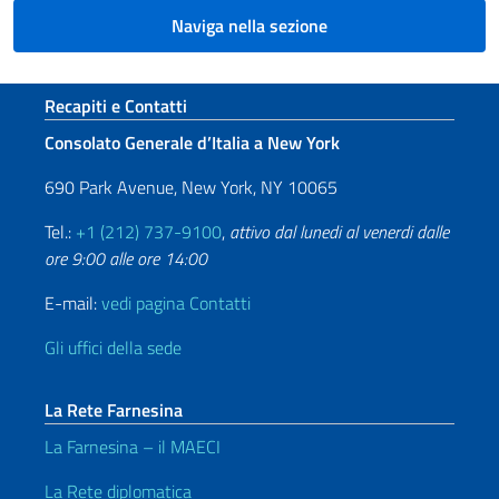
Naviga nella sezione
Sezione footer
Recapiti e Contatti
Consolato Generale d’Italia a New York
690 Park Avenue, New York, NY 10065
Tel.:
+1 (212) 737-9100
,
attivo dal lunedi al venerdi dalle
ore 9:00 alle ore 14:00
E-mail:
vedi pagina Contatti
Gli uffici della sede
La Rete Farnesina
La Farnesina – il MAECI
La Rete diplomatica