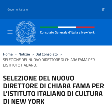
Salta al contenuto
IT
Governo Italiano
Intestazione sito, social e menù
Consolato Generale d'Italia a New York
Il sito ufficiale del Consolato Generale d'It
Home
>
Notizie
>
Dal Consolato
>
SELEZIONE DEL NUOVO DIRETTORE DI CHIARA FAMA PER
L’ISTITUTO ITALIANO...
SELEZIONE DEL NUOVO
DIRETTORE DI CHIARA FAMA PER
L’ISTITUTO ITALIANO DI CULTURA
DI NEW YORK