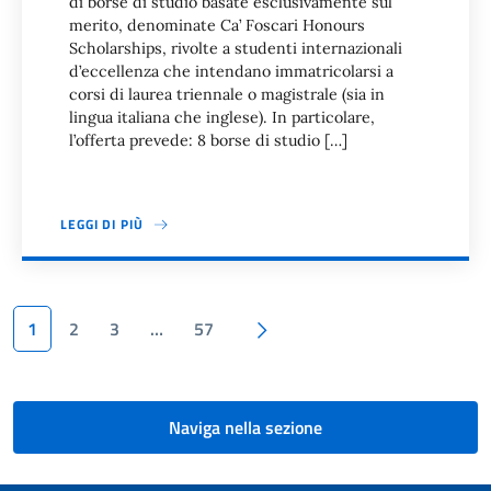
di borse di studio basate esclusivamente sul
merito, denominate Ca’ Foscari Honours
Scholarships, rivolte a studenti internazionali
d’eccellenza che intendano immatricolarsi a
corsi di laurea triennale o magistrale (sia in
lingua italiana che inglese). In particolare,
l’offerta prevede: 8 borse di studio […]
LEGGI DI PIÙ
Paginazione
Pagina successiva
1
2
3
…
57
Naviga nella sezione