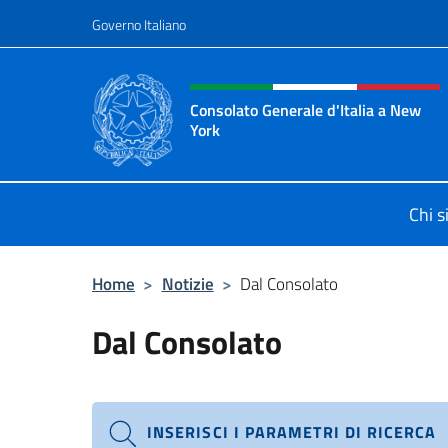
Salta al contenuto
Governo Italiano
Intestazione sito, social 
Consolato Generale d'Italia a New
York
Il sito ufficiale del Consolato Gener
Chi 
Home
>
Notizie
>
Dal Consolato
Dal Consolato
INSERISCI I PARAMETRI DI RICERCA