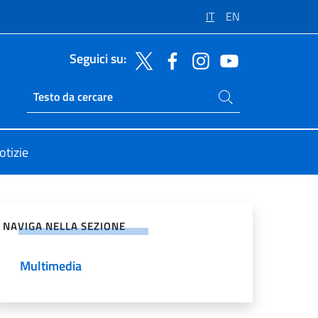
IT
EN
Seguici su:
Cerca nel sito
Ricerca sito live
otizie
vidi sui Social Network
NAVIGA NELLA SEZIONE
Multimedia