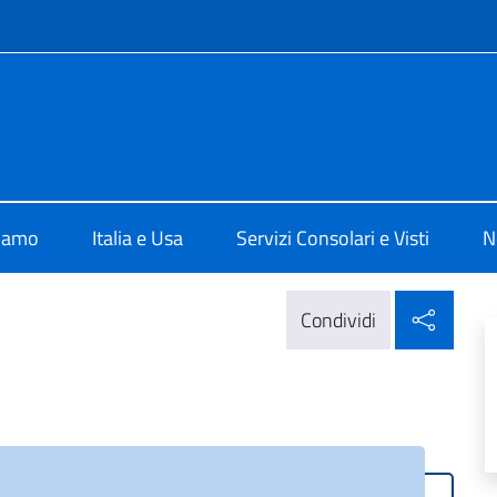
e menù
ale d'Italia a New York
siamo
Italia e Usa
Servizi Consolari e Visti
N
Condi
Condividi