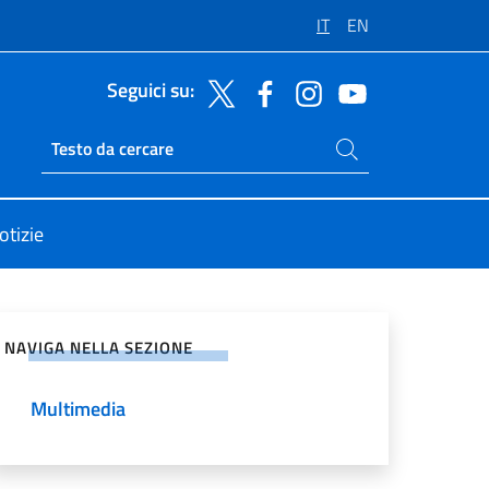
IT
EN
Seguici su:
Cerca nel sito
Ricerca sito live
otizie
vidi sui Social Network
NAVIGA NELLA SEZIONE
Multimedia