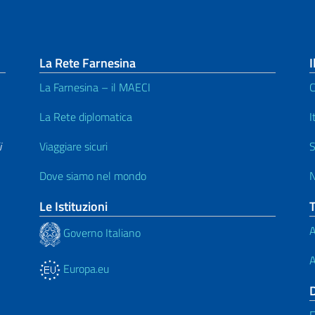
La Rete Farnesina
I
La Farnesina – il MAECI
C
La Rete diplomatica
I
i
Viaggiare sicuri
S
Dove siamo nel mondo
N
Le Istituzioni
A
Governo Italiano
A
Europa.eu
F