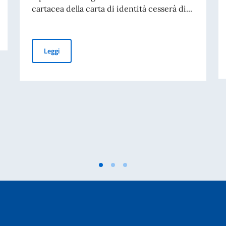
cartacea della carta di identità cesserà di...
Cessazione della validità della carta d’identità cartacea 
Leggi