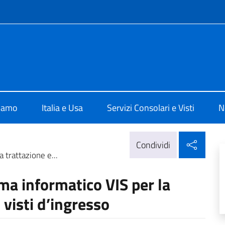
e menù
ale d'Italia a New York
siamo
Italia e Usa
Servizi Consolari e Visti
N
Condi
Condividi
 trattazione e...
ma informatico VIS per la
 visti d’ingresso