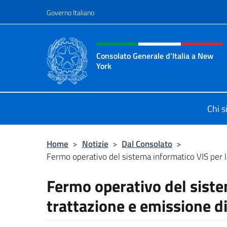
Salta al contenuto
Governo Italiano
Intestazione sito, social 
Consolato Generale d'Italia a New
York
Il sito ufficiale del Consolato Gener
Chi 
Home
>
Notizie
>
Dal Consolato
>
Fermo operativo del sistema informatico VIS per la
Fermo operativo del siste
trattazione e emissione di