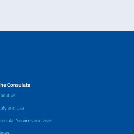
The Consulate
bout us
taly and Usa
onsular Services and visas
News