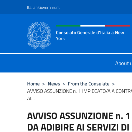
Go to content
Italian Government
Header, social and menu o
Consolato Generale d'Italia a New
York
Il sito ufficiale del Consolato Gener
About 
Home
>
News
>
From the Consulate
>
AVVISO ASSUNZIONE n. 1 IMPIEGATO/A A CONTR
AI...
AVVISO ASSUNZIONE n. 
DA ADIBIRE AI SERVIZI 