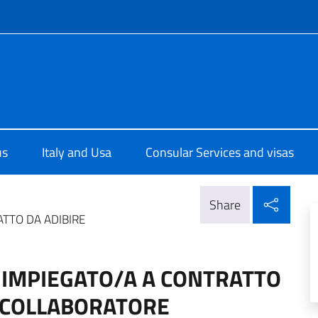
f site
ale d'Italia a New York
us
Italy and Usa
Consular Services and visas
Shar
Share
ATTO DA ADIBIRE
1 IMPIEGATO/A A CONTRATTO
DI COLLABORATORE