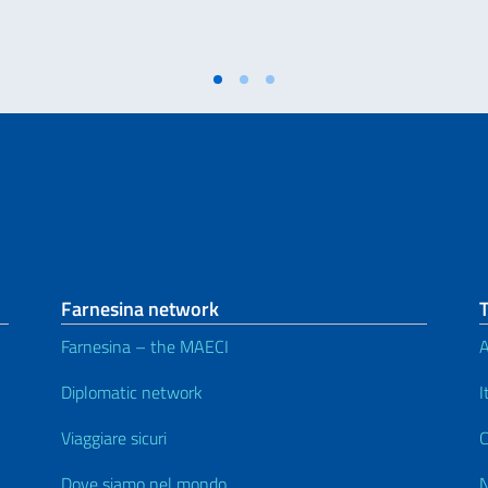
Farnesina network
Farnesina – the MAECI
A
Diplomatic network
I
Viaggiare sicuri
C
Dove siamo nel mondo