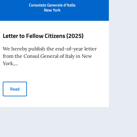
Letter to Fellow Citizens (2025)
AVVI
IMPI
We hereby publish the end-of-year letter
TEMP
from the Consul General of Italy in New
ammi
York,...
Il Con
inten
Letter to Fellow Citizens (2025)
Read
a...
essing and issuance of entry visas
Re