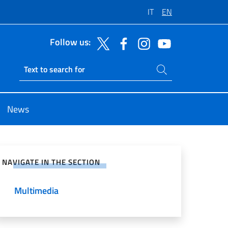
IT
EN
Follow us:
Search on site
Ricerca sito live
News
e on Social Network
NAVIGATE IN THE SECTION
Multimedia