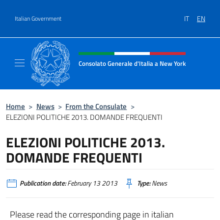
Go to content
IT
EN
Italian Government
Header, social and menu of site
Consolato Generale d'Italia a New York
Il sito ufficiale del Consolato Generale d'It
Home
>
News
>
From the Consulate
>
ELEZIONI POLITICHE 2013. DOMANDE FREQUENTI
ELEZIONI POLITICHE 2013.
DOMANDE FREQUENTI
Publication date:
February 13 2013
Type:
News
Please read the corresponding page in italian