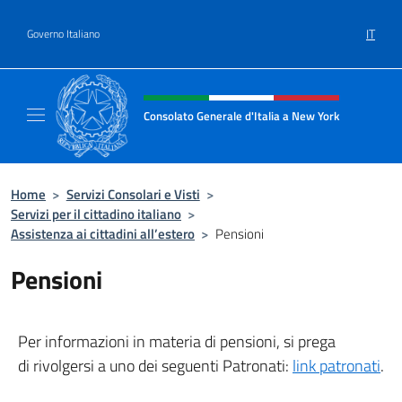
Salta al contenuto
IT
Governo Italiano
Intestazione sito, social e menù
Consolato Generale d'Italia a New York
Il sito ufficiale del Consolato Generale d'It
Home
>
Servizi Consolari e Visti
>
Servizi per il cittadino italiano
>
Assistenza ai cittadini all’estero
>
Pensioni
Pensioni
Per informazioni in materia di pensioni, si prega
di rivolgersi a uno dei seguenti Patronati:
link patronati
.