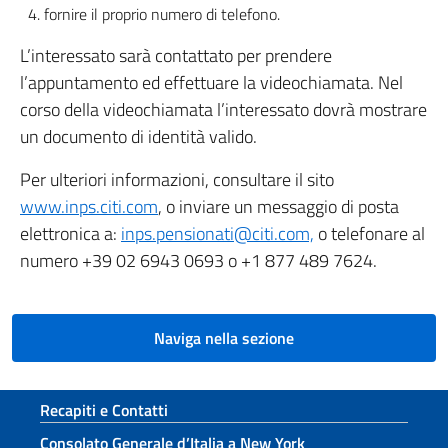
fornire il proprio numero di telefono.
L’interessato sarà contattato per prendere
l’appuntamento ed effettuare la videochiamata. Nel
corso della videochiamata l’interessato dovrà mostrare
un documento di identità valido.
Per ulteriori informazioni, consultare il sito
www.inps.citi.com
, o inviare un messaggio di posta
elettronica a:
inps.pensionati@citi.com,
o telefonare al
numero +39 02 6943 0693 o +1 877 489 7624.
Naviga nella sezione
Sezione footer
Recapiti e Contatti
Consolato Generale d’Italia a New York